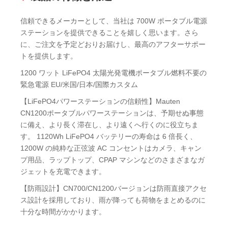
信頼できるメーカーとして、当社は 700W ポータブル電源
ステーションを提供できることを嬉しく思います。さら
に、ご注文を予定どおりお届けし、最高のアフターサポー
トを提供します。
1200 ワット LiFePO4 太陽光発電機ポータブル燃料不要の
緊急電源 EU/米国/日本/国際カスタム
【LiFePO4パワーステーションの信頼性】Mauten
CN1200ポータブルパワーステーションは、予期せぬ事態
に備え、より長く滞在し、より遠くへ行くのに役立ちま
す。 1120Wh LiFePO4 バッテリーの寿命は 6 倍長く、
1200W の純粋な正弦波 AC コンセントはカメラ、キャン
プ用品、ラップトップ、CPAP マシンなどのさまざまなガ
ジェットを充電できます。
【防雨設計】CN700/CN1200バージョンは防雨直接アクセ
ス設計を採用しており、雨が降っても荷物をまとめるのに
十分な時間がかかります。