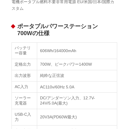
電機ポータブル燃料不要非常用電源 EU/米国/日本/国際カ
スタム
ポータブルパワーステーション
700Wの仕様
バッテリ
606Wh/164000mAh
ー容量
定格出力
700W、ピークパワー1400W
出力波形
純粋な正弦波
AC入力
AC110v/60Hz 5.0A
ソーラー
DC/アンダーソン入力、12.7V-
充電器
24V/5.0A(最大)
USB-C入
20V3A(PD60W最大)
力