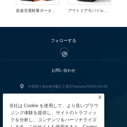
急速充電軽量ポータブルパワーステーション
アウトドアモバイルポータブル電源
フォローする
お問い合わせ
:中国浙江省余姚市蘭江工業区Xiaxiang Rd(W) NO.69
+86-13705846625
電話:
X
当社は Cookie を使用して、より良いブラウ
sales@china-taurus.com
:
ジング体験を提供し、サイトのトラフィッ
ファックス: +86-574-22650288
クを分析し、コンテンツをパーソナライズ
します。このサイトを使用すると、Cookie