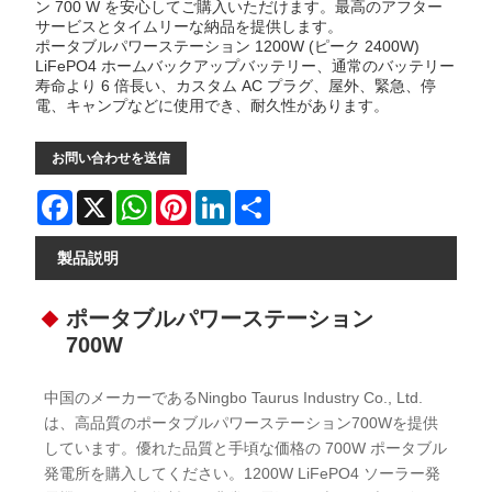
ン 700 W を安心してご購入いただけます。最高のアフター
サービスとタイムリーな納品を提供します。
ポータブルパワーステーション 1200W (ピーク 2400W)
LiFePO4 ホームバックアップバッテリー、通常のバッテリー
寿命より 6 倍長い、カスタム AC プラグ、屋外、緊急、停
電、キャンプなどに使用でき、耐久性があります。
お問い合わせを送信
Facebook
X
WhatsApp
Pinterest
LinkedIn
Share
製品説明
ポータブルパワーステーション
700W
中国のメーカーであるNingbo Taurus Industry Co., Ltd.
は、高品質のポータブルパワーステーション700Wを提供
しています。優れた品質と手頃な価格の 700W ポータブル
発電所を購入してください。1200W LiFePO4 ソーラー発