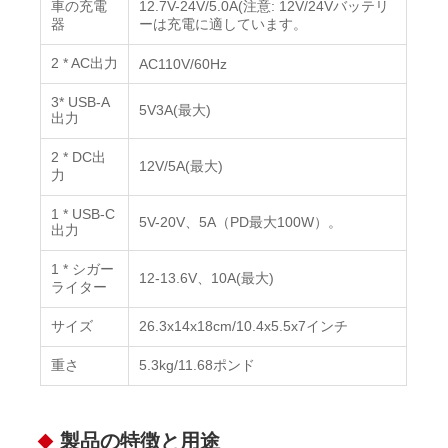
車の充電
12.7V-24V/5.0A(注意: 12V/24Vバッテリ
器
ーは充電に適しています。
2 * AC出力
AC110V/60Hz
3* USB-A
5V3A(最大)
出力
2 * DC出
12V/5A(最大)
力
1 * USB-C
5V-20V、5A（PD最大100W）。
出力
1 * シガー
12-13.6V、10A(最大)
ライター
サイズ
26.3x14x18cm/10.4x5.5x7インチ
重さ
5.3kg/11.68ポンド
製品の特徴と用途